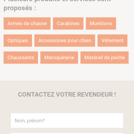
proposés :
Armes de chasse
Carabines
Munitions
Optiques
Accessoires pour chien
Vêtement
Chaussants
Maroquinerie
Matériel de peche
CONTACTEZ VOTRE REVENDEUR !