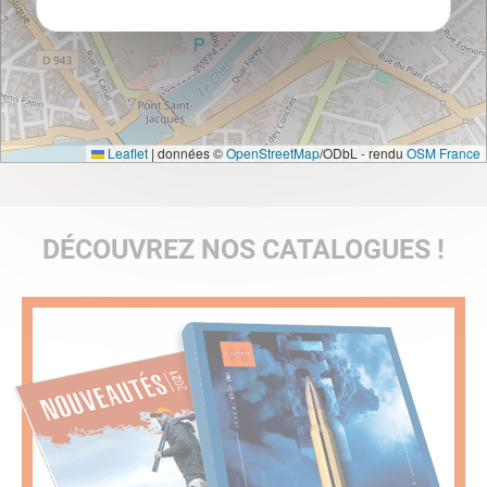
Leaflet
|
données ©
OpenStreetMap
/ODbL - rendu
OSM France
DÉCOUVREZ NOS CATALOGUES !