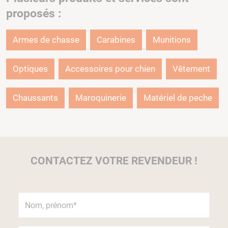
proposés :
Armes de chasse
Carabines
Munitions
Optiques
Accessoires pour chien
Vêtement
Chaussants
Maroquinerie
Matériel de peche
CONTACTEZ VOTRE REVENDEUR !