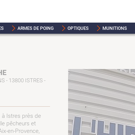
ES
ARMES DE POING
OPTIQUES
MUNITIONS
HE
 - 13800 ISTRES -
à Istres près de
lle pêcheurs et
Aix-en-Provence,