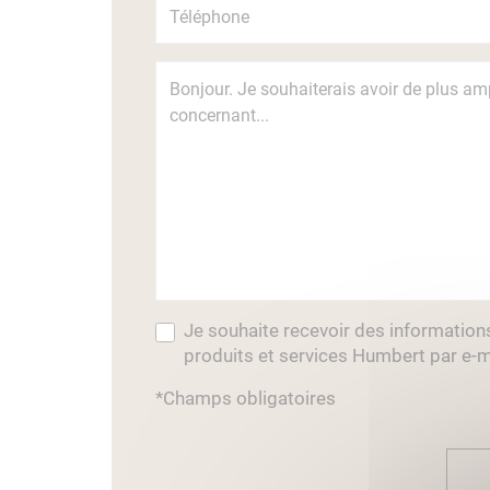
Je souhaite recevoir des information
produits et services Humbert par e-m
*Champs obligatoires