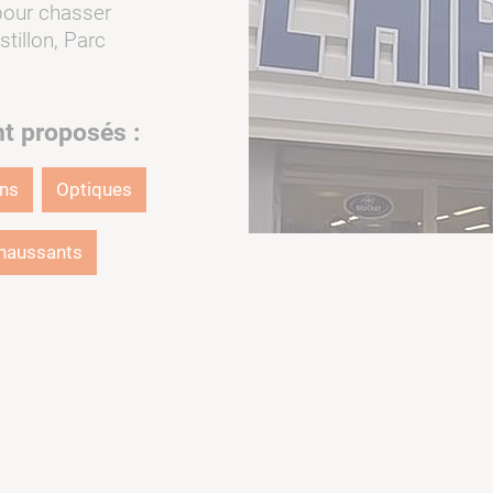
 pour chasser
tillon, Parc
nt proposés :
ons
Optiques
haussants