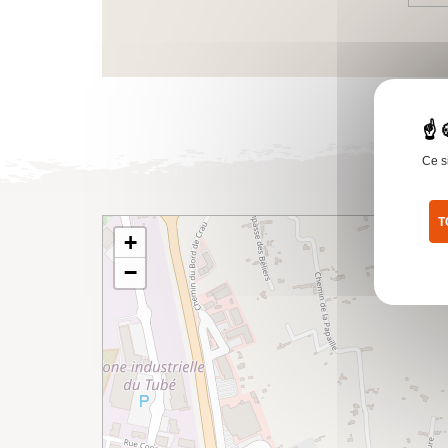
Ce s
T
+
Pol
−