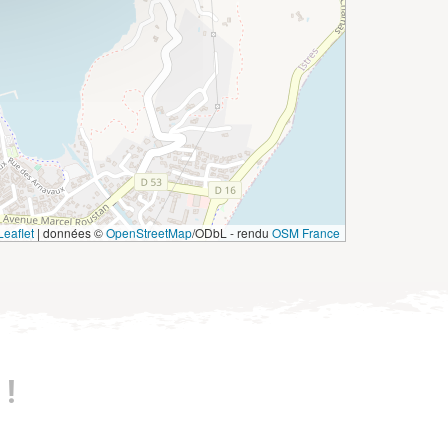
eaflet
|
données ©
OpenStreetMap
/ODbL - rendu
OSM France
!