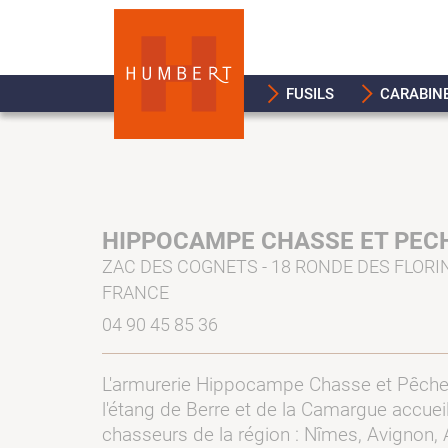
FUSILS
CARABIN
HIPPOCAMPE CHASSE ET PEC
ZAC DES COGNETS - 18 RONDE DES FLORINS
FRANCE
04 90 45 85 36
L'armurerie Hippocampe Chasse et Pêche 
l'étang de Berre et de la Camargue accuei
chasseurs de la région : Nîmes, Avignon, 