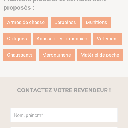
proposés :
Armes de chasse
Carabines
Munitions
Optiques
Accessoires pour chien
Vêtement
Chaussants
Maroquinerie
Matériel de peche
CONTACTEZ VOTRE REVENDEUR !