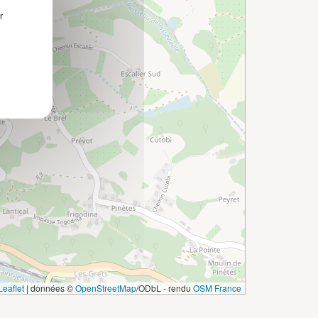
r
eaflet
|
données ©
OpenStreetMap
/ODbL - rendu
OSM France