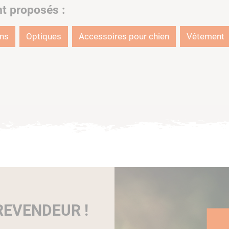
nt proposés :
ons
Optiques
Accessoires pour chien
Vêtement
EVENDEUR !