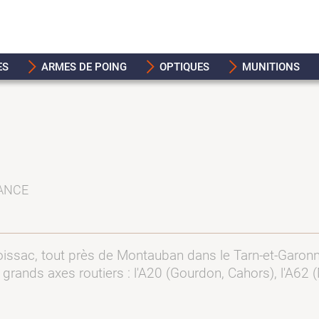
ES
ARMES DE POING
OPTIQUES
MUNITIONS
RANCE
issac, tout près de Montauban dans le Tarn-et-Garonne (
s grands axes routiers : l'A20 (Gourdon, Cahors), l'A62