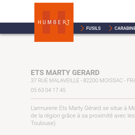
FUSILS
CARABIN
ETS MARTY GERARD
37 RUE MALAVEILLE - 82200 MOISSAC - F
05 63 04 17 45
L'armurerie Ets Marty Gérard se situe à Mo
de la région grâce à sa proximité avec le
Toulouse).