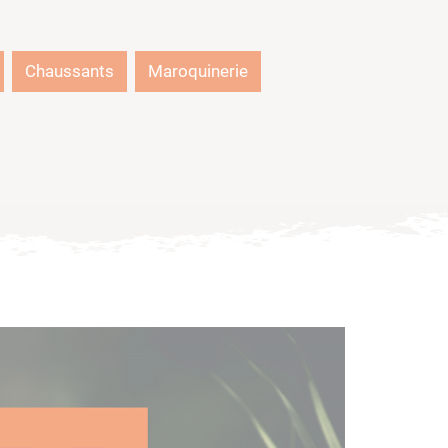
Chaussants
Maroquinerie