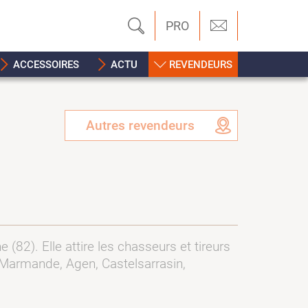
PRO
ACCESSOIRES
ACTU
REVENDEURS
Autres revendeurs
82). Elle attire les chasseurs et tireurs
 (Marmande, Agen, Castelsarrasin,