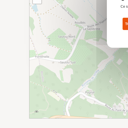
Ce s
T
Pol