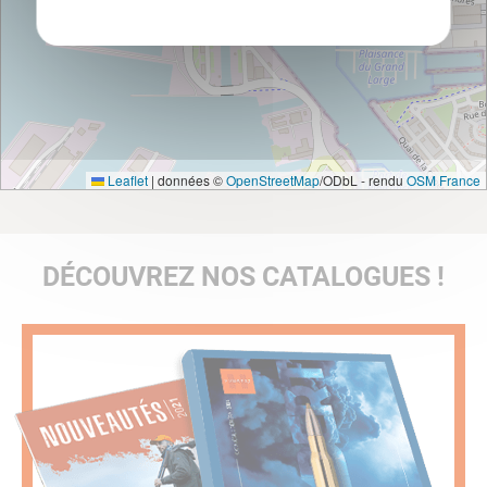
Leaflet
|
données ©
OpenStreetMap
/ODbL - rendu
OSM France
DÉCOUVREZ NOS CATALOGUES !