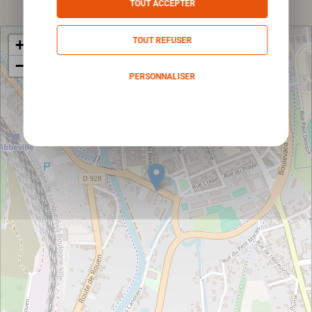
TOUT ACCEPTER
TOUT REFUSER
+
−
PERSONNALISER
Politique de confidentialité