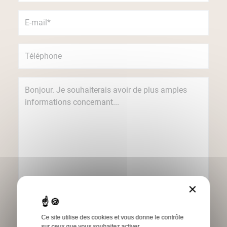
×
Je souhaite recevoir des informations
concernant les produits et services Humbert
Ce site utilise des cookies et vous donne le contrôle
par e-mail.
sur ceux que vous souhaitez activer