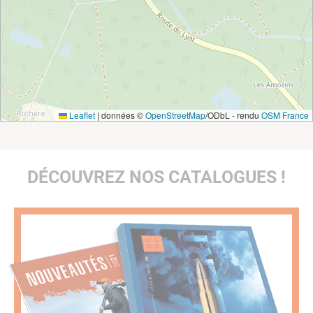
Leaflet
|
données ©
OpenStreetMap
/ODbL - rendu
OSM France
DÉCOUVREZ NOS CATALOGUES !