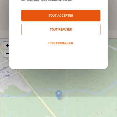
*Champs obligatoires
TOUT ACCEPTER
Envoyer
TOUT REFUSER
PERSONNALISER
+
−
Politique de confidentialité