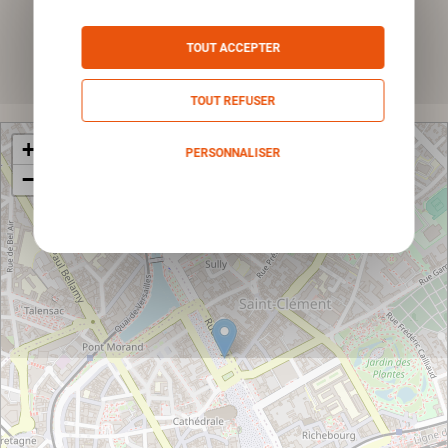
*Champs obligatoires
TOUT ACCEPTER
Envoyer
TOUT REFUSER
+
PERSONNALISER
−
Politique de confidentialité