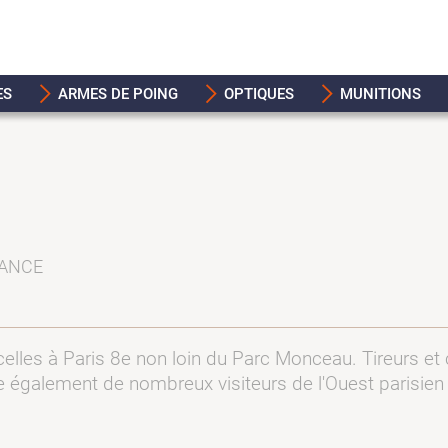
ES
ARMES DE POING
OPTIQUES
MUNITIONS
RANCE
celles à Paris 8e non loin du Parc Monceau. Tireurs et
également de nombreux visiteurs de l'Ouest parisien : N