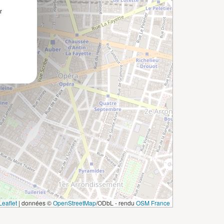
r
eaflet
|
données ©
OpenStreetMap
/ODbL - rendu
OSM France