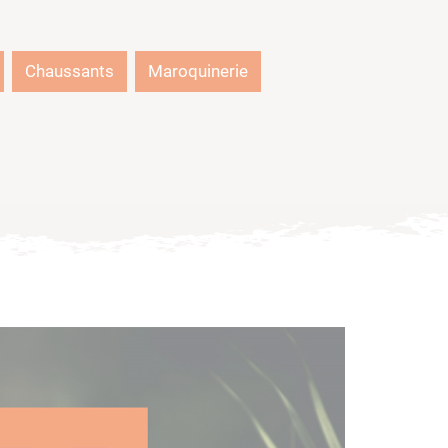
Chaussants
Maroquinerie