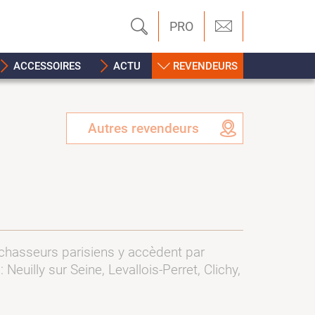
PRO
ACCESSOIRES
ACTU
REVENDEURS
Autres revendeurs
 chasseurs parisiens y accèdent par
euilly sur Seine, Levallois-Perret, Clichy,