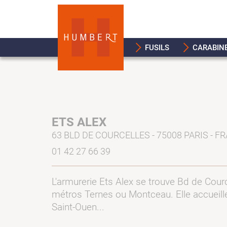
FUSILS
CARABIN
ETS ALEX
63 BLD DE COURCELLES - 75008 PARIS - F
01 42 27 66 39
L'armurerie Ets Alex se trouve Bd de Cour
métros Ternes ou Montceau. Elle accueille 
Saint-Ouen...