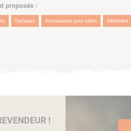
nt proposés :
ons
Optiques
Accessoires pour chien
Vêtement
EVENDEUR !