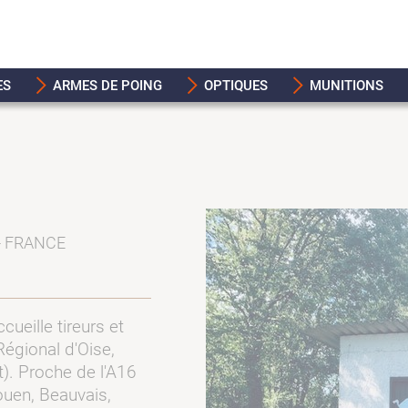
ES
ARMES DE POING
OPTIQUES
MUNITIONS
 - FRANCE
ccueille tireurs et
Régional d'Oise,
). Proche de l'A16
ouen, Beauvais,