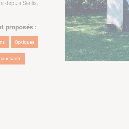
re depuis Senlis,
nt proposés :
ons
Optiques
haussants