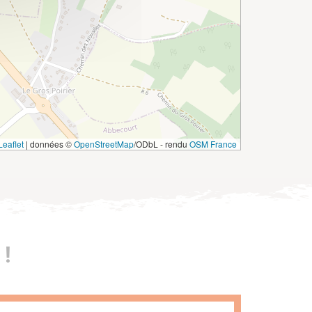
eaflet
|
données ©
OpenStreetMap
/ODbL - rendu
OSM France
!