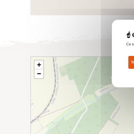
Ce s
T
+
Pol
−