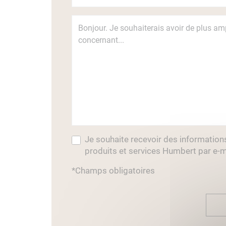
Je souhaite recevoir des information
produits et services Humbert par e-m
*Champs obligatoires