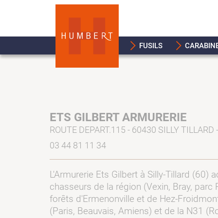
FUSILS
CARABIN
ETS GILBERT ARMURERIE
ROUTE DEPART.115 - 60430 SILLY TILLARD
03 44 81 11 34
L'Armurerie Ets Gilbert à Silly-Tillard (60) a
chasseurs de la région (Vexin, Bray, parc 
forêts d'Ermenonville et de Hez-Froidmont
(Paris, Beauvais, Amiens) et de la N31 (R