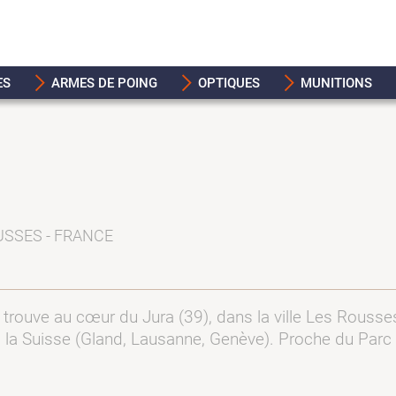
ES
ARMES DE POING
OPTIQUES
MUNITIONS
USSES - FRANCE
uve au cœur du Jura (39), dans la ville Les Rousses.
la Suisse (Gland, Lausanne, Genève). Proche du Parc n