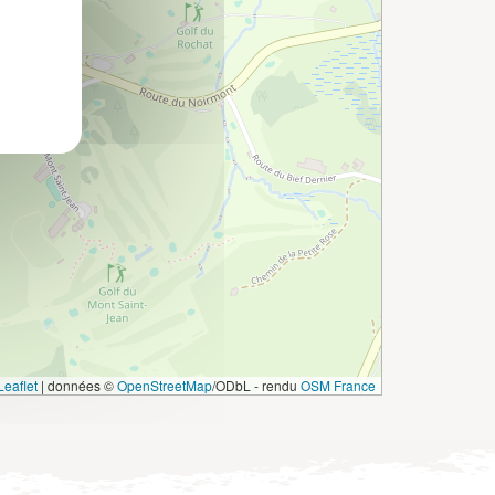
eaflet
|
données ©
OpenStreetMap
/ODbL - rendu
OSM France