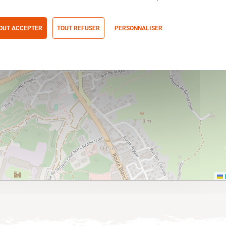
OUT ACCEPTER
TOUT REFUSER
PERSONNALISER
itique de confidentialité
L