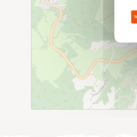
T
Pol