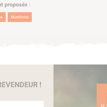
nt proposés :
es
Munitions
EVENDEUR !