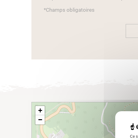
*Champs obligatoires
+
−
Ce s