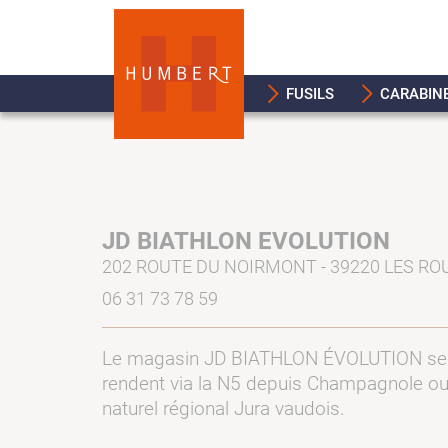
FUSILS
CARABIN
JD BIATHLON EVOLUTION
202 ROUTE DU NOIRMONT - 39220 LES RO
06 31 73 78 59
Le magasin JD BIATHLON ÉVOLUTION se tro
rendent via la N5 depuis Champagnole ou 
naturel régional Jura vaudois.