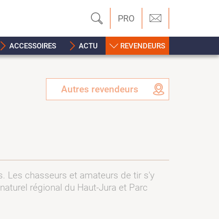
PRO
ACCESSOIRES
ACTU
REVENDEURS
Autres revendeurs
 Les chasseurs et amateurs de tir s'y
aturel régional du Haut-Jura et Parc