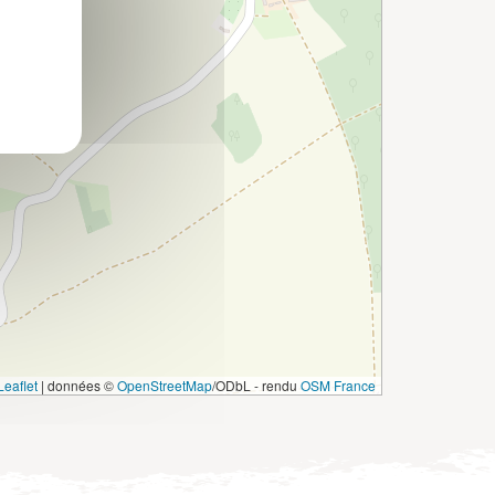
eaflet
|
données ©
OpenStreetMap
/ODbL - rendu
OSM France