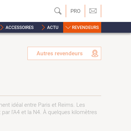
PRO
ACCESSOIRES
ACTU
REVENDEURS
Autres revendeurs
ent idéal entre Paris et Reims. Les
 par l'A4 et la N4. À quelques kilomètres