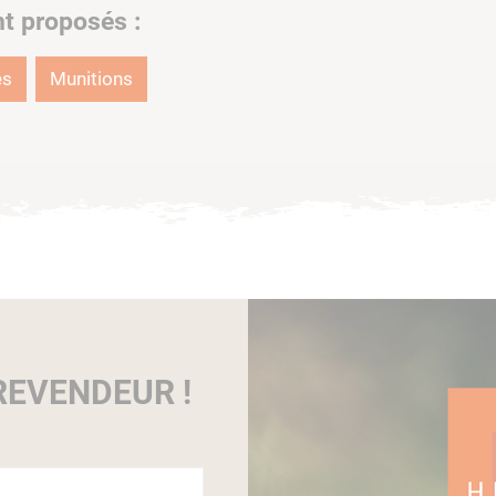
nt proposés :
es
Munitions
EVENDEUR !