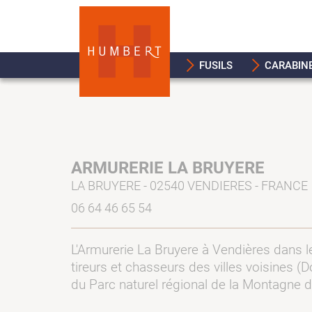
FUSILS
CARABIN
ARMURERIE LA BRUYERE
LA BRUYERE - 02540 VENDIERES - FRANCE
06 64 46 65 54
L'Armurerie La Bruyere à Vendières dans l
tireurs et chasseurs des villes voisines (
du Parc naturel régional de la Montagne 