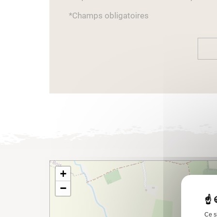
*Champs obligatoires
+
−
Ce s