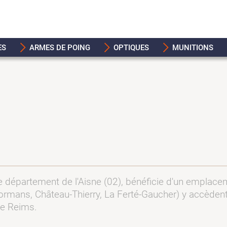
ES
ARMES DE POING
OPTIQUES
MUNITIONS
e département de l'Aisne (02), bénéficie d'un emplacem
Dormans, Château-Thierry, La Ferté-Gaucher) y accèdent
de Reims.