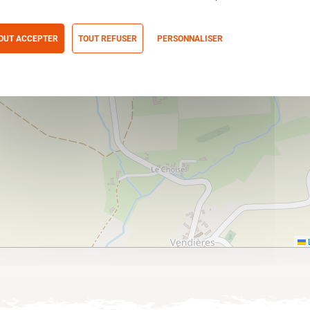
OUT ACCEPTER
TOUT REFUSER
PERSONNALISER
itique de confidentialité
L