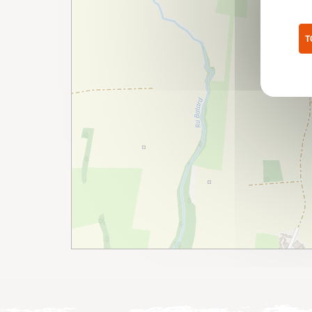
T
Pol