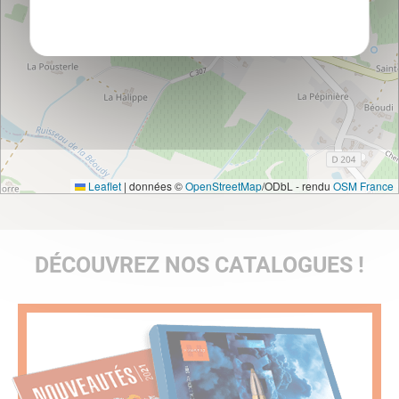
Politique de confidentialité
Leaflet
|
données ©
OpenStreetMap
/ODbL - rendu
OSM France
DÉCOUVREZ NOS CATALOGUES !