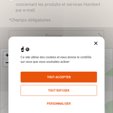
concernant les produits et services Humbert
par e-mail.
*Champs obligatoires
Envoyer
×
+
Ce site utilise des cookies et vous donne le contrôle
−
sur ceux que vous souhaitez activer
TOUT ACCEPTER
TOUT REFUSER
PERSONNALISER