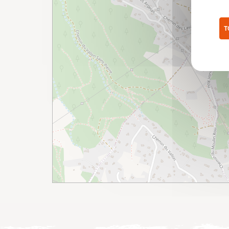
T
Pol