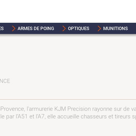
ES
ARMES DE POING
OPTIQUES
MUNITIONS
ANCE
n-Provence, l'armurerie KJM Precision rayonne sur de v
le par l’A51 et l’A7, elle accueille chasseurs et tireurs