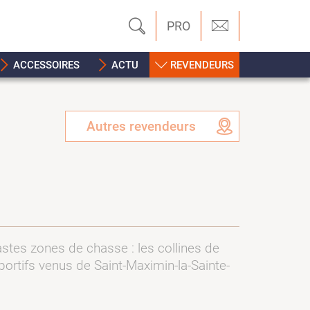
PRO
ACCESSOIRES
ACTU
REVENDEURS
Autres revendeurs
astes zones de chasse : les collines de
 sportifs venus de Saint-Maximin-la-Sainte-