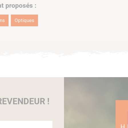
nt proposés :
ons
Optiques
EVENDEUR !