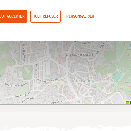
OUT ACCEPTER
TOUT REFUSER
PERSONNALISER
itique de confidentialité
L