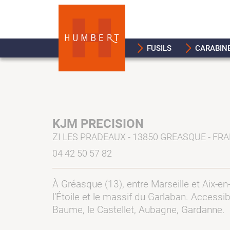
FUSILS
CARABIN
KJM PRECISION
ZI LES PRADEAUX - 13850 GREASQUE - FR
04 42 50 57 82
À Gréasque (13), entre Marseille et Aix-e
l’Étoile et le massif du Garlaban. Accessib
Baume, le Castellet, Aubagne, Gardanne.