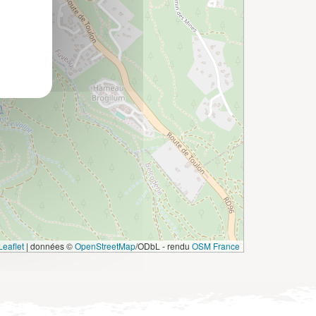
eaflet
|
données ©
OpenStreetMap
/ODbL - rendu
OSM France