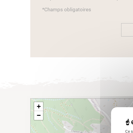
*Champs obligatoires
+
−
Ce s