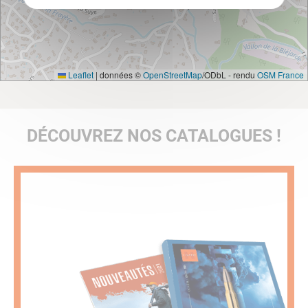
Leaflet
|
données ©
OpenStreetMap
/ODbL - rendu
OSM France
DÉCOUVREZ NOS CATALOGUES !