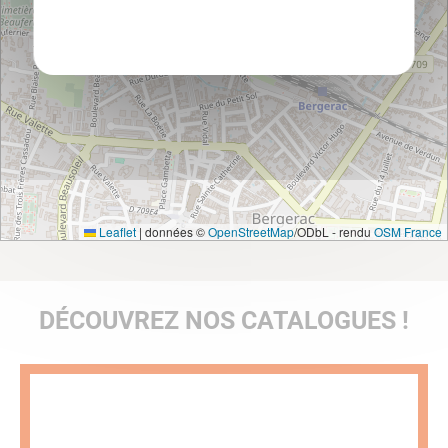
Politique de confidentialité
Leaflet
|
données ©
OpenStreetMap
/ODbL - rendu
OSM France
DÉCOUVREZ NOS CATALOGUES !