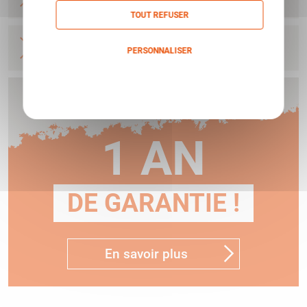
S332 3X32 CAL.5.56
STEINER
TOUT REFUSER
VISEUR MILITARY BOS BATTLE OPTIC SIGHT
PERSONNALISER
S432 4X32 CAL.7.62
STEINER
Politique de confidentialité
Humbert vous offre
1 AN
DE GARANTIE !
En savoir plus