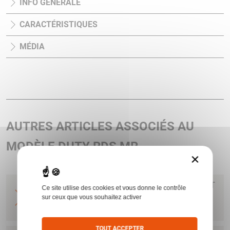
INFO GÉNÉRALE
CARACTÉRISTIQUES
MÉDIA
AUTRES ARTICLES ASSOCIÉS AU
MODÈLE DUTY RDS MR
×
VISEUR DUTY RDS 2 MOA WEAVER PICA MOUNT
Ce site utilise des cookies et vous donne le contrôle
FLIP UP COVER 39 OA NVD COMPATIBLE DEF
sur ceux que vous souhaitez activer
AIMPOINT
TOUT ACCEPTER