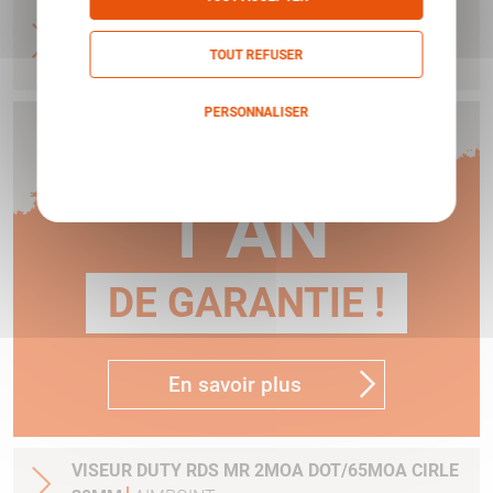
VISEUR PRO 2 MOA MONTAGE QRP2 PICA
SPACER FLIP UP COVER NVD COMPATIBLE DEF
TOUT REFUSER
AIMPOINT
PERSONNALISER
Humbert vous offre
Politique de confidentialité
1 AN
DE GARANTIE !
En savoir plus
VISEUR DUTY RDS MR 2MOA DOT/65MOA CIRLE