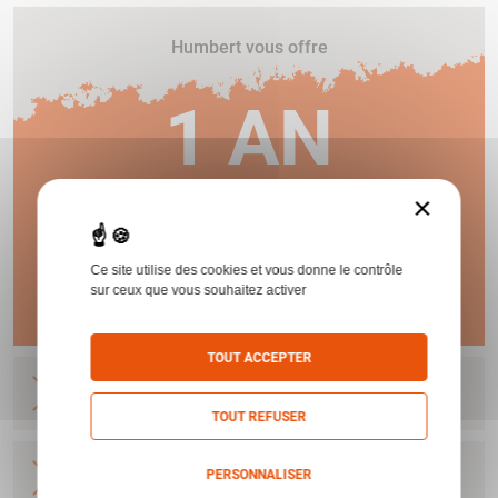
Humbert vous offre
1 AN
DE GARANTIE !
×
Ce site utilise des cookies et vous donne le contrôle
En savoir plus
sur ceux que vous souhaitez activer
TOUT ACCEPTER
FOURREAU BENELLI FUSIL NEW GREEN/BLACK
BENELLI
TOUT REFUSER
FOURREAU BENELLI CARABINE NEW GREEN /
PERSONNALISER
BLACK 800122
BENELLI