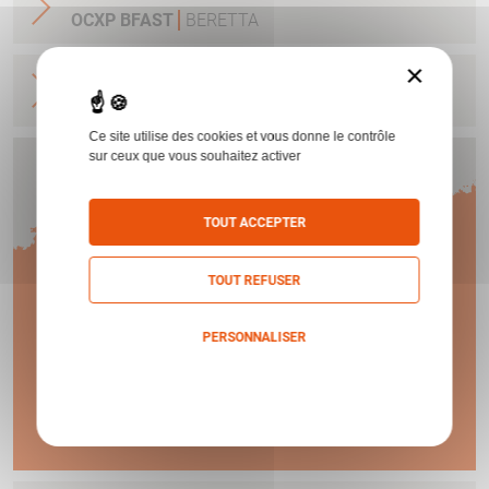
OCXP BFAST
BERETTA
×
SUP SL2 TRAP STEELIUM PRO X DLC 12/70 76
2/1
BERETTA
Ce site utilise des cookies et vous donne le contrôle
sur ceux que vous souhaitez activer
Humbert vous offre
TOUT ACCEPTER
1 AN
TOUT REFUSER
DE GARANTIE !
PERSONNALISER
Politique de confidentialité
En savoir plus