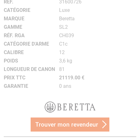
RÉF.
31600726
CATÉGORIE
Luxe
MARQUE
Beretta
GAMME
SL2
RÉF. RGA
CH039
CATÉGORIE D'ARME
C1c
CALIBRE
12
POIDS
3,6 kg
LONGUEUR DE CANON
81
PRIX TTC
21119.00 €
GARANTIE
0 ans
Trouver mon revendeur