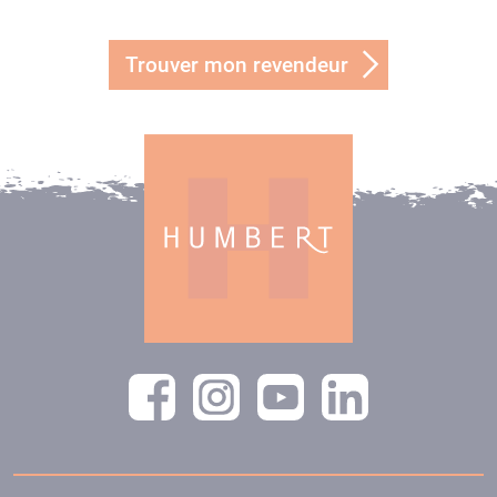
Trouver mon revendeur