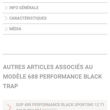
INFO GÉNÉRALE
CARACTÉRISTIQUES
MÉDIA
AUTRES ARTICLES ASSOCIÉS AU
MODÈLE 688 PERFORMANCE BLACK
TRAP
SUP 688 PERFORMANCE BLACK SPORTING 12 71