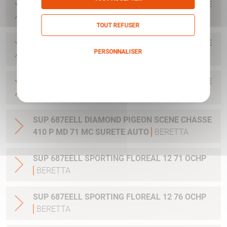
SUP 687EELL DIAMOND PIGEON SCENE CHASSE
20 P MD 71 MC
BERETTA
TOUT REFUSER
SUP 687EELL DIAMOND PIGEON SCENE CHASSE
PERSONNALISER
20 P MD 76 MC
BERETTA
Politique de confidentialité
SUP 687EELL DIAMOND PIGEON SCENE CHASSE
28 P MD 71 OCHP SURETE AUTO
BERETTA
SUP 687EELL DIAMOND PIGEON SCENE CHASSE
410 P MD 71 MC SURETE AUTO
BERETTA
SUP 687EELL SPORTING FLOREAL 12 71 OCHP
BERETTA
SUP 687EELL SPORTING FLOREAL 12 76 OCHP
BERETTA