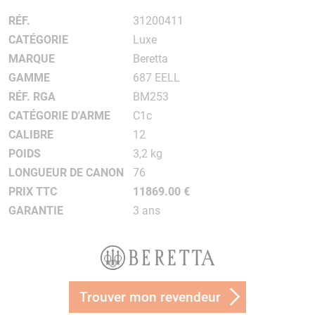
RÉF.
31200411
CATÉGORIE
Luxe
MARQUE
Beretta
GAMME
687 EELL
RÉF. RGA
BM253
CATÉGORIE D'ARME
C1c
CALIBRE
12
POIDS
3,2 kg
LONGUEUR DE CANON
76
PRIX TTC
11869.00 €
GARANTIE
3 ans
Trouver mon revendeur