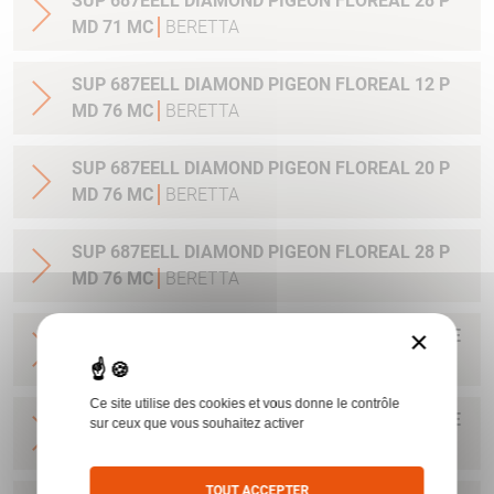
SUP 687EELL DIAMOND PIGEON FLOREAL 28 P
MD 71 MC
BERETTA
SUP 687EELL DIAMOND PIGEON FLOREAL 12 P
MD 76 MC
BERETTA
SUP 687EELL DIAMOND PIGEON FLOREAL 20 P
MD 76 MC
BERETTA
SUP 687EELL DIAMOND PIGEON FLOREAL 28 P
MD 76 MC
BERETTA
×
SUP 687EELL DIAMOND PIGEON SCENE CHASSE
12 P MD 71 MC
BERETTA
Ce site utilise des cookies et vous donne le contrôle
SUP 687EELL DIAMOND PIGEON SCENE CHASSE
sur ceux que vous souhaitez activer
12 P MD 76 MC
BERETTA
TOUT ACCEPTER