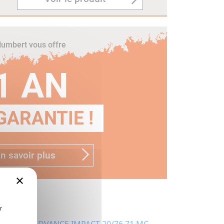
umbert vous offre
1 AN
GARANTIE !
n savoir plus
×
r