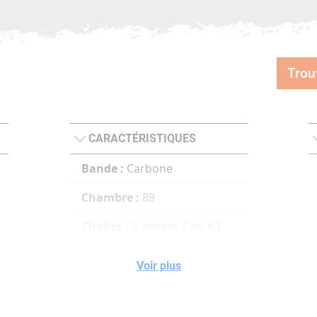
Trou
CARACTÉRISTIQUES
Bande :
Carbone
Chambre :
89
Chokes :
5 chokes Crio A.I.
(*/** externes +2cm,
***/****/ cyl interne)
Voir plus