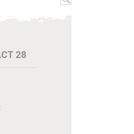
CT 28
€