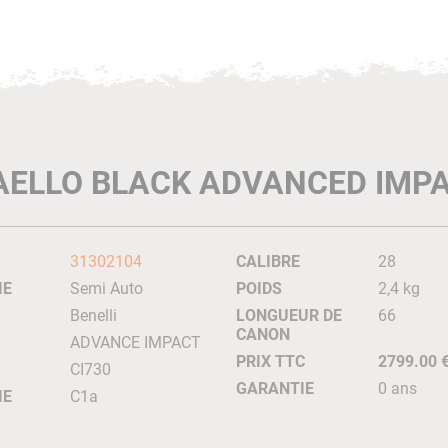
AELLO BLACK ADVANCED IMPA
31302104
CALIBRE
28
IE
Semi Auto
POIDS
2,4 kg
Benelli
LONGUEUR DE
66
CANON
ADVANCE IMPACT
PRIX TTC
2799.00 
CI730
GARANTIE
0 ans
IE
C1a