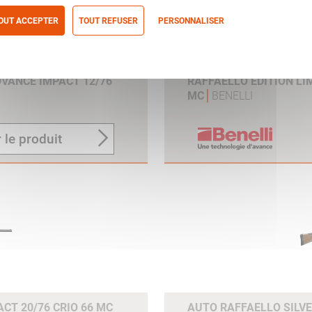
OUT ACCEPTER
TOUT REFUSER
PERSONNALISER
itique de confidentialité
VANCE IMPACT 12/76
RAFFAELLO EDITION LI
MC
BENELLI
 le produit
CT 20/76 CRIO 66 MC
AUTO RAFFAELLO SILVE