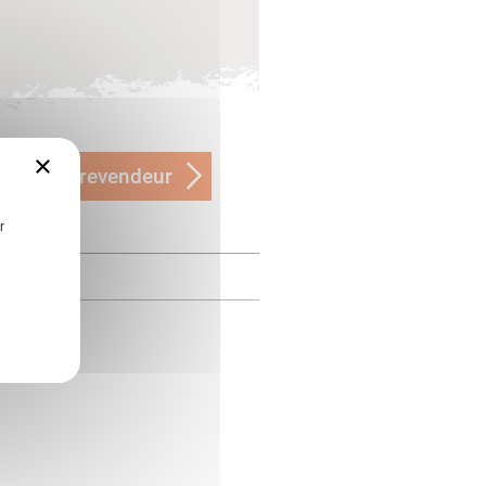
×
ver mon revendeur
r
MÉDIA