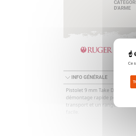
CATÉGOR
D'ARME
Ce s
INFO GÉNÉRALE
T
Pistolet 9 mm Take Down,
Pol
démontage rapide pour un
transport et un rangement
facile.
Bouton de chargeur et doigt
d’armement ambidextres,
canon lourd flûté et fileté