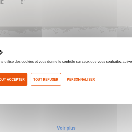
IE
B1
Trou
ite utilise des cookies et vous donne le contrôle sur ceux que vous souhaitez active
CARACTÉRISTIQUES
OUT ACCEPTER
TOUT REFUSER
PERSONNALISER
Chargeur :
17
itique de confidentialité
Longueur totale :
419 mm
Voir plus