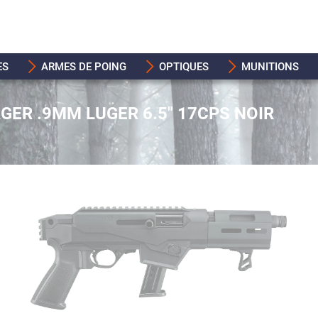
ES
ARMES DE POING
OPTIQUES
MUNITIONS
GER .9MM LUGER 6.5" 17CPS NOIR