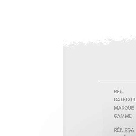
RÉF.
CATÉGOR
MARQUE
GAMME
RÉF. RGA