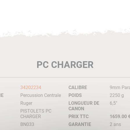
PC CHARGER
34202234
CALIBRE
9mm Par
IE
Percussion Centrale
POIDS
2250 g
Ruger
LONGUEUR DE
6,5"
CANON
PISTOLETS PC
CHARGER
PRIX TTC
1659.00 
BN033
GARANTIE
2 ans