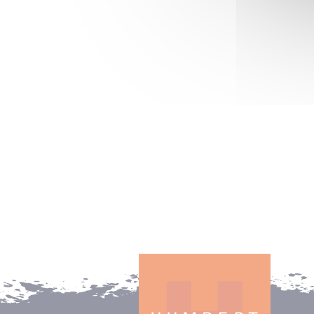
½’’-28, rail Picatinny,
adaptateurs de chargeurs
pour chargeurs Ruger® et
Glock®.