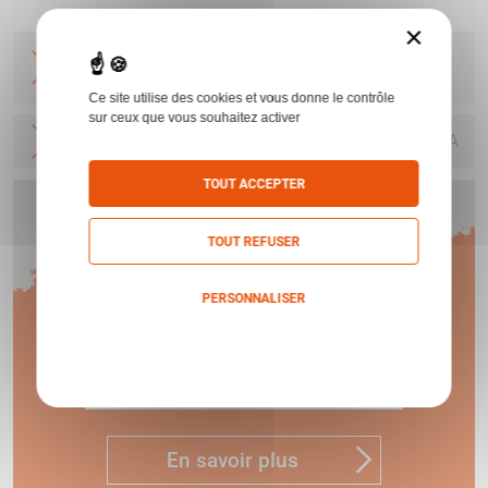
×
PIST BERE 92FS-INOX 9MM PARA 15COUPS
BERETTA
Ce site utilise des cookies et vous donne le contrôle
sur ceux que vous souhaitez activer
PIST BERE 92FS 9MM PARA 15COUPS
BERETTA
TOUT ACCEPTER
Humbert vous offre
TOUT REFUSER
1 AN
PERSONNALISER
Politique de confidentialité
DE GARANTIE !
En savoir plus