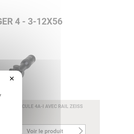
R 4 - 3-12X56
×
r
4X24 RETICULE 4A-I AVEC RAIL ZEISS
Voir le produit