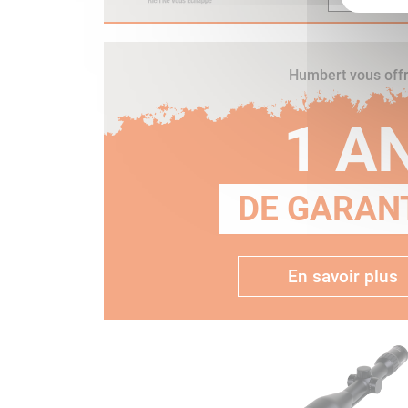
Humbert vous off
1 A
DE GARANT
En savoir plus