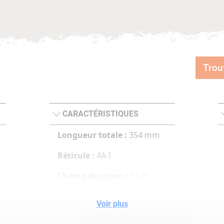
Trou
CARACTÉRISTIQUES
Longueur totale :
354 mm
Réticule :
4A-I
Champ de vision :
13 m
Diamètre du tube :
30 mm
Voir plus
Diamètre de l'objectif :
56