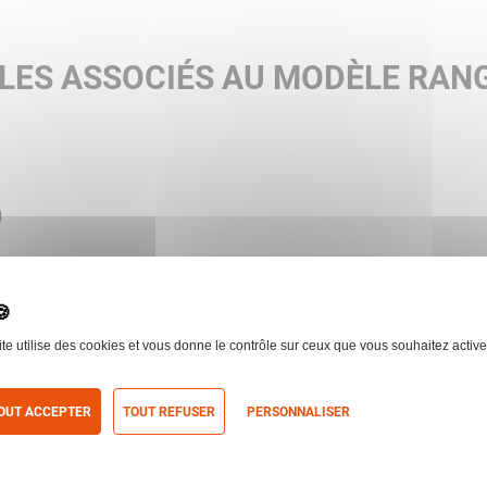
mm
Traitement :
High Contrast
LES ASSOCIÉS AU MODÈLE RANGE
ite utilise des cookies et vous donne le contrôle sur ceux que vous souhaitez active
4A-I
STEINER
LUNETTE RANGER 4 / 1-
STEINER
OUT ACCEPTER
TOUT REFUSER
PERSONNALISER
itique de confidentialité
 le produit