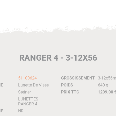
RANGER 4 - 3-12X56
51100624
GROSSISSEMENT
3-12x56
IE
Lunette De Visee
POIDS
640 g
Steiner
PRIX TTC
1209.00 
LUNETTES
RANGER 4
IE
NR