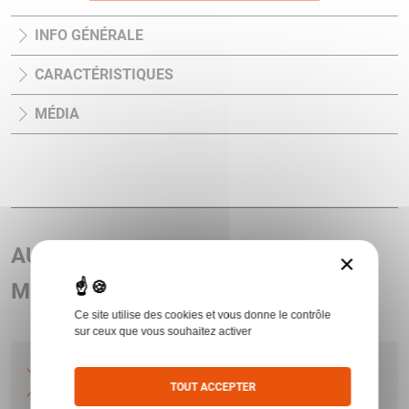
INFO GÉNÉRALE
CARACTÉRISTIQUES
MÉDIA
AUTRES ARTICLES ASSOCIÉS AU
×
MODÈLE LUNETTE ACOG TA02 4X32
Ce site utilise des cookies et vous donne le contrôle
sur ceux que vous souhaitez activer
LUNETTE ACOG TA02 4X32 PILE RET ILLUM
BALLISTIC VERT CROSSHAIR .223 AV/MONT
TOUT ACCEPTER
TA51
TRIJICON