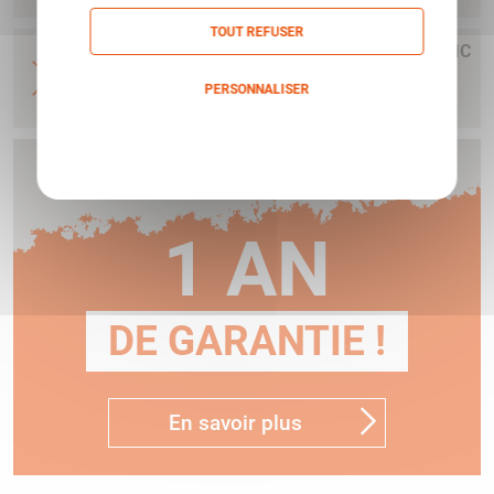
TOUT REFUSER
LUNETTE ACOG 4X32 PILE RET ILLUM BALLISTIC
VERT CROSSHAIR 300BLK AV/MONT TA51
PERSONNALISER
TRIJICON
Politique de confidentialité
Humbert vous offre
1 AN
DE GARANTIE !
En savoir plus