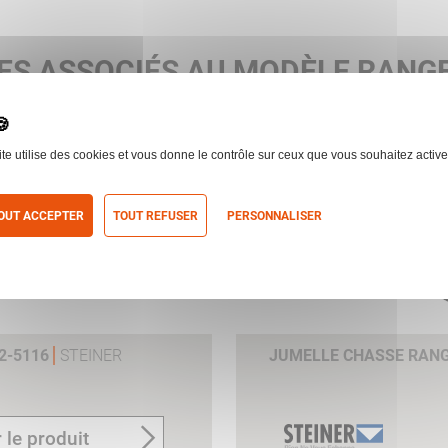
ES ASSOCIÉS AU MODÈLE RANG
ite utilise des cookies et vous donne le contrôle sur ceux que vous souhaitez active
OUT ACCEPTER
TOUT REFUSER
PERSONNALISER
itique de confidentialité
2-5116
STEINER
JUMELLE CHASSE RANG
 le produit