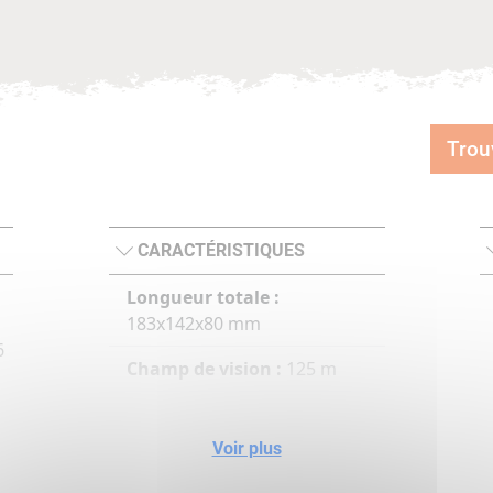
Trou
CARACTÉRISTIQUES
Longueur totale :
183x142x80 mm
6
Champ de vision :
125 m
Mise au point :
Fast Close
Focus
Voir plus