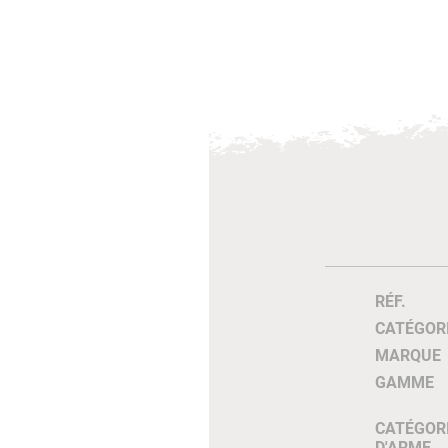
RÉF.
CATÉGOR
MARQUE
GAMME
CATÉGOR
D'ARME