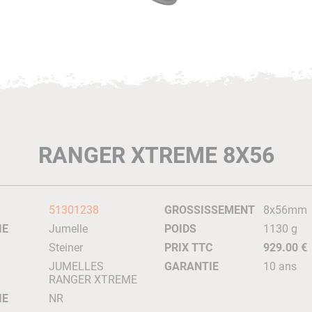
RANGER XTREME 8X56
51301238
GROSSISSEMENT
8x56mm
IE
Jumelle
POIDS
1130 g
Steiner
PRIX TTC
929.00 €
JUMELLES
GARANTIE
10 ans
RANGER XTREME
IE
NR