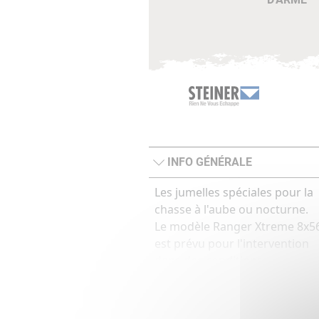
INFO GÉNÉRALE
Les jumelles spéciales pour la
chasse à l'aube ou nocturne.
Le modèle Ranger Xtreme 8x5
est prévu pour l'intervention
dans des conditions
d'éclairage difficiles. Grâce à
l'objectif de 56 mm de
diamètre, il transmet