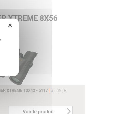
ER XTREME 8X56
×
r
ER XTREME 10X42 - 5117
STEINER
Voir le produit