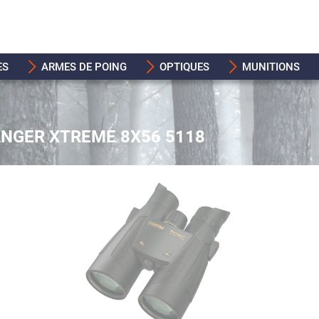
ES
ARMES DE POING
OPTIQUES
MUNITIONS
NGER XTREME 8X56 5118