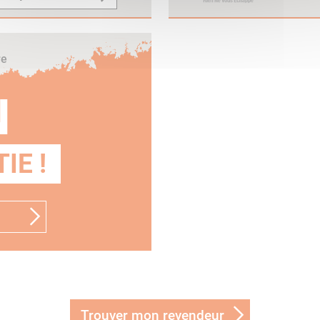
re
N
IE !
Trouver mon revendeur