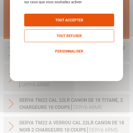
DE GARANTIE !
sur ceux que vous souhaitez activer
TOUT ACCEPTER
En savoir plus
TOUT REFUSER
DERYA TM22 CAL 22LR CANON DE 18 BRONZE, 2
PERSONNALISER
CHARGEURS 10 COUPS
DERYA ARMS
Politique de confidentialité
DERYA TM22 CAL 22LR CANON DE 18 NOIR, 2
CHARGEURS 10 COUPS GARDE MAIN LONG
DERYA ARMS
DERYA TM22 CAL 22LR CANON DE 18 TITANE, 2
CHARGEURS 10 COUPS
DERYA ARMS
DERYA TM22 A VERROU CAL 22LR CANON DE 18
NOIR 2 CHARGEURS 10 COUPS
DERYA ARMS