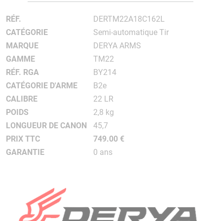
RÉF.
DERTM22A18C162L
CATÉGORIE
Semi-automatique Tir
MARQUE
DERYA ARMS
GAMME
TM22
RÉF. RGA
BY214
CATÉGORIE D'ARME
B2e
CALIBRE
22 LR
POIDS
2,8 kg
LONGUEUR DE CANON
45,7
PRIX TTC
749.00 €
GARANTIE
0 ans