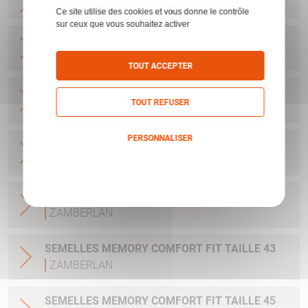
HYDROBLOC CREME 75 ML X 12
ZAMBERLAN
Ce site utilise des cookies et vous donne le contrôle
sur ceux que vous souhaitez activer
SAC CHAUSSURE ZAMBERLAN ORANGE TAILLE
L
ZAMBERLAN
TOUT ACCEPTER
SEMELLES MEMORY COMFORT FIT TAILLE 40
TOUT REFUSER
ZAMBERLAN
PERSONNALISER
SEMELLES MEMORY COMFORT FIT TAILLE 41
ZAMBERLAN
Politique de confidentialité
SEMELLES MEMORY COMFORT FIT TAILLE 42
ZAMBERLAN
SEMELLES MEMORY COMFORT FIT TAILLE 43
ZAMBERLAN
SEMELLES MEMORY COMFORT FIT TAILLE 45