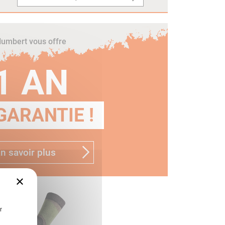
umbert vous offre
1 AN
GARANTIE !
n savoir plus
×
r