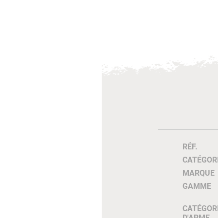
RÉF.
CATÉGOR
MARQUE
GAMME
CATÉGOR
D'ARME