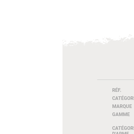
RÉF.
CATÉGOR
MARQUE
GAMME
CATÉGOR
D'ARME