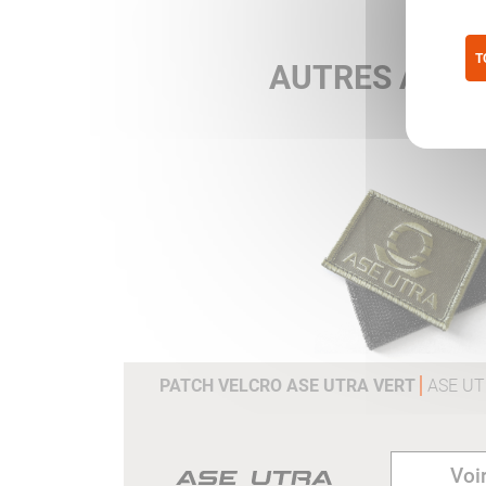
T
AUTRES ARTI
Pol
PATCH VELCRO ASE UTRA VERT
ASE U
Voir