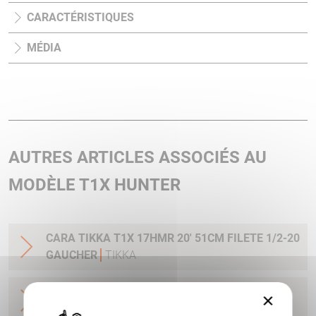
CARACTÉRISTIQUES
MÉDIA
AUTRES ARTICLES ASSOCIÉS AU
MODÈLE T1X HUNTER
CARA TIKKA T1X 17HMR 20' 51CM FILETE 1/2-20
GAUCHER
TIKKA
CARA TIKKA T1X 22LR 16' 40CM FILETE 1/2-20
×
10CPS CAT.B
TIKKA