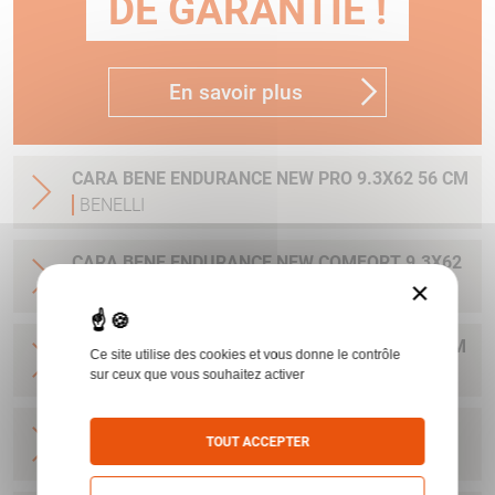
DE GARANTIE !
En savoir plus
CARA BENE ENDURANCE NEW PRO 9.3X62 56 CM
BENELLI
CARA BENE ENDURANCE NEW COMFORT 9.3X62
×
56 CM
BENELLI
CARA BENE ENDURANCE NEW COMFORT 300WM
Ce site utilise des cookies et vous donne le contrôle
51 CM
BENELLI
sur ceux que vous souhaitez activer
CARA BENE ENDURANCE NEW COMFORT 308W
TOUT ACCEPTER
51 CM
BENELLI