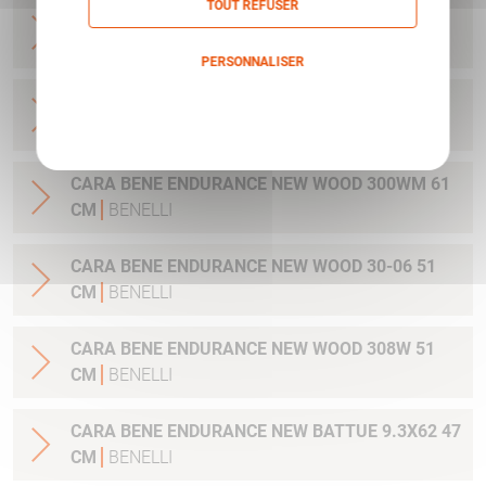
TOUT REFUSER
CARA BENE ENDURANCE NEW WOOD 9.3X62 56
CM
BENELLI
PERSONNALISER
CARA BENE ENDURANCE NEW WOOD 300WM 51
Politique de confidentialité
CM
BENELLI
CARA BENE ENDURANCE NEW WOOD 300WM 61
CM
BENELLI
CARA BENE ENDURANCE NEW WOOD 30-06 51
CM
BENELLI
CARA BENE ENDURANCE NEW WOOD 308W 51
CM
BENELLI
CARA BENE ENDURANCE NEW BATTUE 9.3X62 47
CM
BENELLI