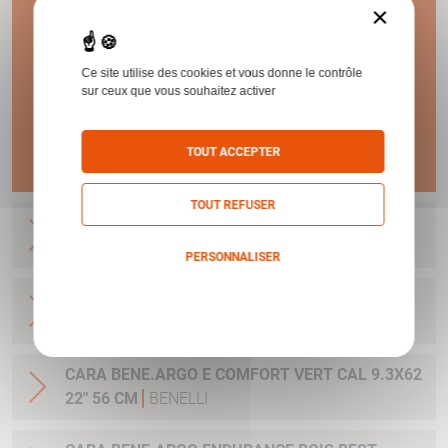
1 AN
×
DE GARANTIE !
Ce site utilise des cookies et vous donne le contrôle
sur ceux que vous souhaitez activer
En savoir plus
TOUT ACCEPTER
TOUT REFUSER
CARA BENE.ARGO E COMFORT VERT CAL 7X64
20" 51 CM
BENELLI
PERSONNALISER
CARA BENE.ARGO E COMFORT VERT CAL 30-06
Politique de confidentialité
20" 51 CM
BENELLI
CARA BENE.ARGO E COMFORT VERT CAL 9.3X62
22" 56 CM
BENELLI