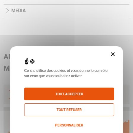
MÉDIA
×
AUTRES ARTICLES ASSOCIÉS AU
MODÈLE X3 TAC VERT
Ce site utilise des cookies et vous donne le contrôle
sur ceux que vous souhaitez activer
CARA AIR STOEGER X3 TAC SYNTH HAUSSE +
TOUT ACCEPTER
GUIDON CAL.4,5 7J 30001
STOEGER AIR
TOUT REFUSER
Humbert vous offre
PERSONNALISER