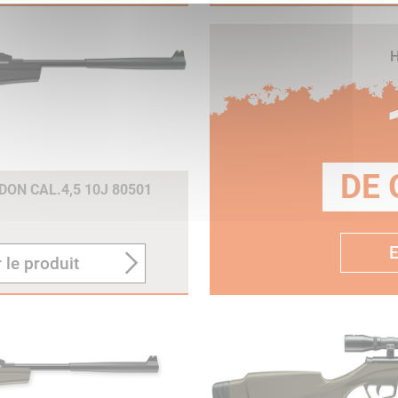
H
DE 
ON CAL.4,5 10J 80501
E
 le produit