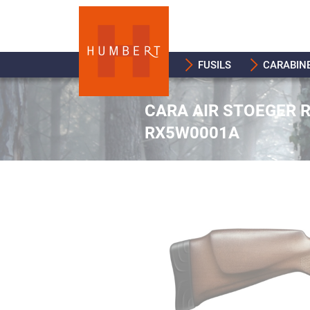
FUSILS
CARABIN
CARA AIR STOEGER R
RX5W0001A