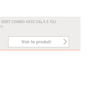
 VERT COMBO 4X32 CAL4.5 10J
IR
Voir le produit