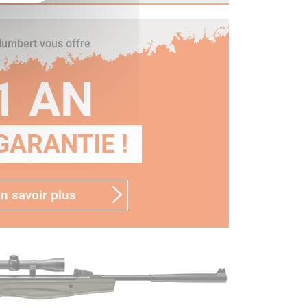
umbert vous offre
1 AN
GARANTIE !
n savoir plus