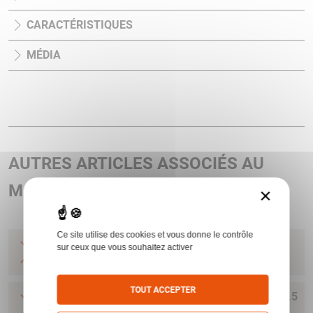
CARACTÉRISTIQUES
MÉDIA
AUTRES ARTICLES ASSOCIÉS AU
MODÈLE RX40
×
Ce site utilise des cookies et vous donne le contrôle
CARA AIR STOEGER RX40 BOIS COMBO 3-9X40
sur ceux que vous souhaitez activer
CAL4.5 19.9J RX405003G
STOEGER AIR
TOUT ACCEPTER
CARA AIR STOEGER RX40 COMBO 3-9X40 CAL4.5