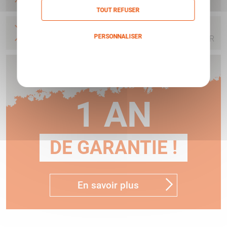
19.9J RX400003G
STOEGER AIR
TOUT REFUSER
CARA AIR STOEGER RX40 BOIS HAUSSE ET
PERSONNALISER
GUIDON CAL4.5 19.9J RX405001G
STOEGER AIR
Politique de confidentialité
Humbert vous offre
1 AN
DE GARANTIE !
En savoir plus