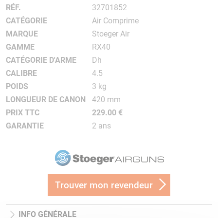
RÉF.
32701852
CATÉGORIE
Air Comprime
MARQUE
Stoeger Air
GAMME
RX40
CATÉGORIE D'ARME
Dh
CALIBRE
4.5
POIDS
3 kg
LONGUEUR DE CANON
420 mm
PRIX TTC
229.00 €
GARANTIE
2 ans
Trouver mon revendeur
INFO GÉNÉRALE