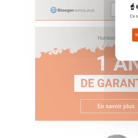
Voir
Ce s
T
Humbert vous off
Pol
1 A
DE GARANT
En savoir plus