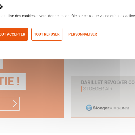
 le produit
ite utilise des cookies et vous donne le contrôle sur ceux que vous souhaitez active
OUT ACCEPTER
TOUT REFUSER
PERSONNALISER
re
itique de confidentialité
N
IE !
BARILLET REVOLVER CO
STOEGER AIR