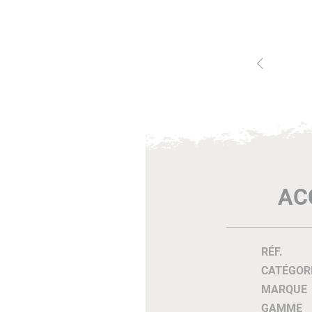
AC
RÉF.
CATÉGOR
MARQUE
GAMME