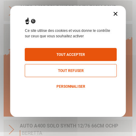
AUTO A400 SOLO WOOD 12/76 76CM OCHP
×
BERETTA
Ce site utilise des cookies et vous donne le contrôle
Humbert vous offre
sur ceux que vous souhaitez activer
1 AN
TOUT ACCEPTER
TOUT REFUSER
DE GARANTIE !
PERSONNALISER
Politique de confidentialité
En savoir plus
AUTO A400 SOLO SYNTH 12/76 66CM OCHP
BERETTA