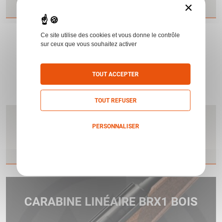
Voir les 5 produits
×
Ce site utilise des cookies et vous donne le contrôle
sur ceux que vous souhaitez activer
TOUT ACCEPTER
TOUT REFUSER
BERETTA 500 ANS
BERETTA
PERSONNALISER
Voir les 15 produits
Politique de confidentialité
CARABINE LINÉAIRE BRX1 BOIS