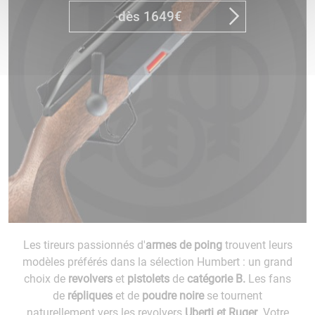
dès 1649€
Les tireurs passionnés d'
armes de poing
trouvent leurs
modèles préférés dans la sélection Humbert : un grand
choix de
revolvers
et
pistolets
de
catégorie B.
Les fans
de
répliques
et de
poudre noire
se tournent
naturellement vers les revolvers
Uberti et Ruger
. Votre