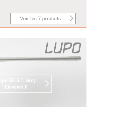
N
Voir les 7 produits
upo BE.S.T. Grey
Elevated II