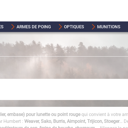
ES
ARMES DE POING
OPTIQUES
MUNITIONS
ier, embase) pour lunette ou point rouge
qui convient à votre a
ar Humbert :
Weaver, Sako, Burris, Aimpoint, Trijicon, Stoeger
… Dé