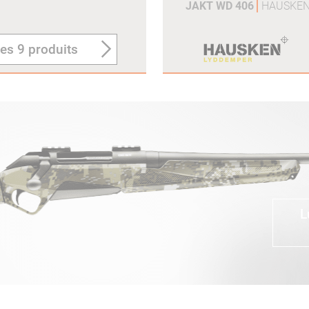
JAKT WD 406
HAUSKE
les 9 produits
L