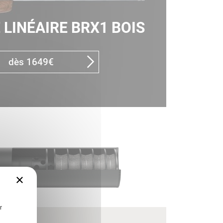
 LINÉAIRE BRX1 BOIS
dès 1649€
×
r
N