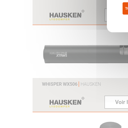
T
Voi
Pol
WHISPER WX506
HAUSKEN
Voir 