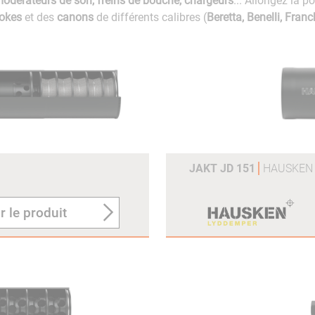
modérateurs de son, freins de bouche, chargeurs
... Allongez la p
okes
et des
canons
de différents calibres (
Beretta, Benelli, Franc
JAKT JD 151
HAUSKEN
r le produit