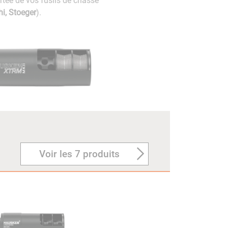
ortée de vos fusils de chasse
hi, Stoeger
).
Voir les 7 produits