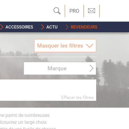
PRO
ACCESSOIRES
ACTU
REVENDEURS
Masquer les filtres
Marque
Effacer les filtres
rme parmi de nombreuses
couvrez un large choix