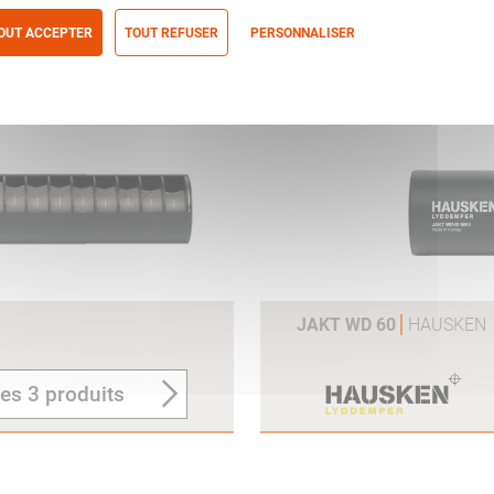
OUT ACCEPTER
TOUT REFUSER
PERSONNALISER
r le produit
itique de confidentialité
JAKT WD 60
HAUSKEN
les 3 produits