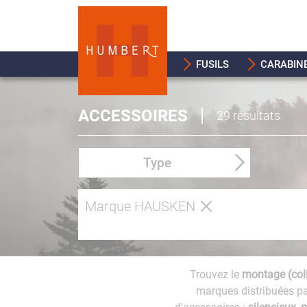
FUSILS
CARABIN
ACCESSOIRES
29 résultats
Type
Marque HAUSKEN
Trouvez le
montage (coll
marques distribuées p