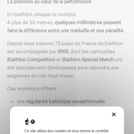
La précision au cœur de la performance
En biathlon, chaque tir compte.
À plus de 50 mètres,
quelques millimètres peuvent
faire la différence entre une médaille et une pénalité
.
Depuis deux saisons, l’Équipe de France de biathlon
est accompagnée par
RWS
, dont les cartouches
Biathlon Competition
et
Biathlon Special Match
ont
été spécialement développées pour répondre aux
exigences du très haut niveau.
Ces munitions offrent :
une
régularité balistique exceptionnelle
×
des
tolérances de fabrication extrêmement
précises
Ce site utilise des cookies et vous donne le contrôle